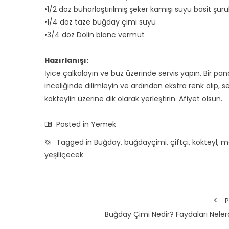
•1/2 doz buharlaştırılmış şeker kamışı suyu basit şur
•1/4 doz taze buğday çimi suyu
•3/4 doz Dolin blanc vermut
Hazırlanışı:
İyice çalkalayın ve buz üzerinde servis yapın. Bir panc
inceliğinde dilimleyin ve ardından ekstra renk alıp
kokteylin üzerine dik olarak yerleştirin. Afiyet olsun.
Posted in
Yemek
Tagged in
Buğday
,
buğdayçimi
,
çiftçi
,
kokteyl
,
ma
yeşiliçecek
P
Buğday Çimi Nedir? Faydaları Neler