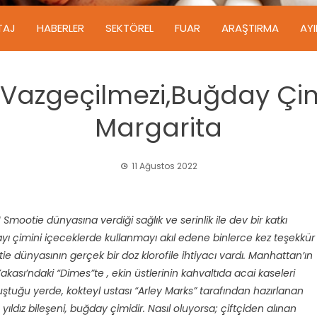
TAJ
HABERLER
SEKTÖREL
FUAR
ARAŞTIRMA
AY
n Vazgeçilmezi,Buğday Çi
Margarita
11 Ağustos 2022
Smootie dünyasına verdiği sağlık ve serinlik ile dev bir katkı
ı çimini içeceklerde kullanmayı akıl edene binlerce kez teşekkür
ie dünyasının gerçek bir doz klorofile ihtiyacı vardı. Manhattan’ın
kası’ndaki “Dimes”te , ekin üstlerinin kahvaltıda acai kaseleri
ştuğu yerde, kokteyl ustası “Arley Marks” tarafından hazırlanan
yıldız bileşeni, buğday çimidir. Nasıl oluyorsa; çiftçiden alınan