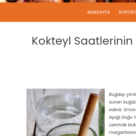
ANASAYFA
RÖPOR
Kokteyl Saatlerini
Buğday çimi! 
sunan buğday
ederiz. Smoot
Aşağı Doğu Ya
üzerinde bulu
margaritanın 