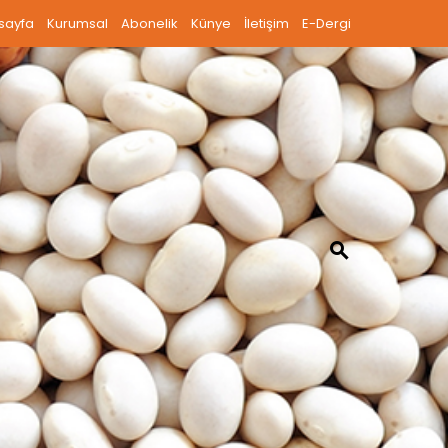
sayfa
Kurumsal
Abonelik
Künye
İletişim
E-Dergi