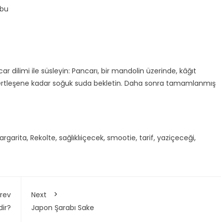
ubu
ar dilimi ile süsleyin: Pancarı, bir mandolin üzerinde, kâğıt
, sertleşene kadar soğuk suda bekletin. Daha sonra tamamlanmış
rgarita
,
Rekolte
,
sağlıklıiçecek
,
smootie
,
tarif
,
yaziçeceği
,
rev
Next
dir?
Japon Şarabı Sake