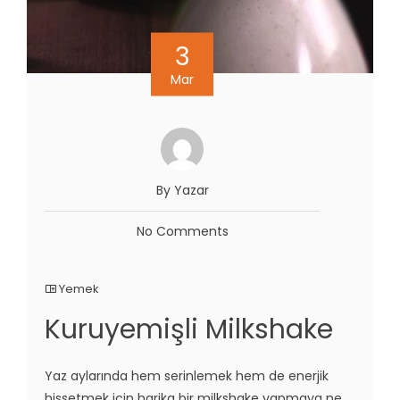
3
Mar
By Yazar
No Comments
Yemek
Kuruyemişli Milkshake
Yaz aylarında hem serinlemek hem de enerjik
hissetmek için harika bir milkshake yapmaya ne