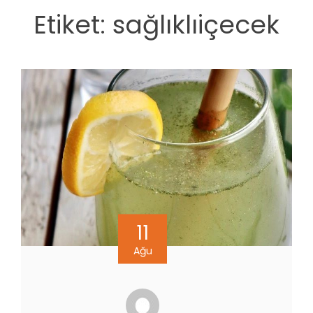
Etiket:
sağlıklıiçecek
11
Ağu