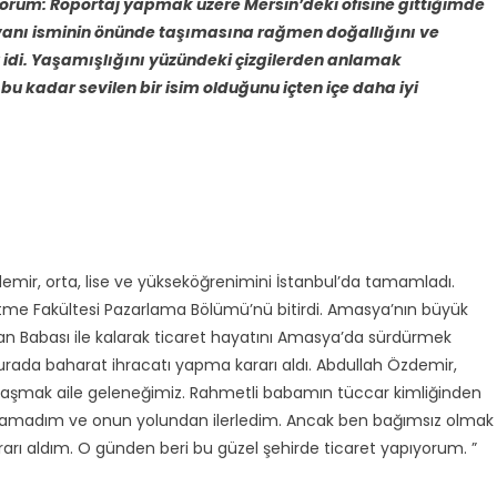
iyorum: Röportaj yapmak üzere Mersin’deki ofisine gittiğimde
ünvanı isminin önünde taşımasına rağmen doğallığını ve
 idi. Yaşamışlığını yüzündeki çizgilerden anlamak
 kadar sevilen bir isim olduğunu içten içe daha iyi
mir, orta, lise ve yükseköğrenimini İstanbul’da tamamladı.
letme Fakültesi Pazarlama Bölümü’nü bitirdi. Amasya’nın büyük
an Babası ile kalarak ticaret hayatını Amasya’da sürdürmek
 burada baharat ihracatı yapma kararı aldı. Abdullah Özdemir,
ile uğraşmak aile geleneğimiz. Rahmetli babamın tüccar kimliğinden
alamadım ve onun yolundan ilerledim. Ancak ben bağımsız olmak
ı aldım. O günden beri bu güzel şehirde ticaret yapıyorum. ”