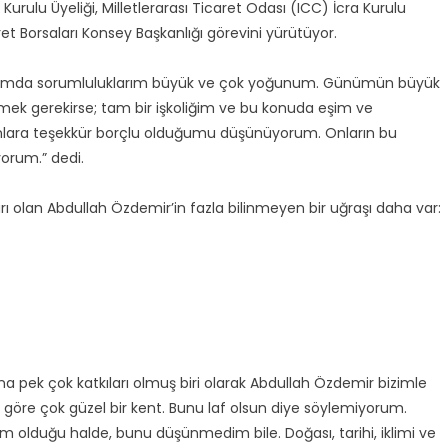
urulu Üyeliği, Milletlerarası Ticaret Odası (ICC) İcra Kurulu
t Borsaları Konsey Başkanlığı görevini yürütüyor.
tımda sorumluluklarım büyük ve çok yoğunum. Günümün büyük
tmek gerekirse; tam bir işkoliğim ve bu konuda eşim ve
 onlara teşekkür borçlu olduğumu düşünüyorum. Onların bu
yorum.” dedi.
ftarı olan Abdullah Özdemir’in fazla bilinmeyen bir uğraşı daha var:
ına pek çok katkıları olmuş biri olarak Abdullah Özdemir bizimle
a göre çok güzel bir kent. Bunu laf olsun diye söylemiyorum.
 olduğu halde, bunu düşünmedim bile. Doğası, tarihi, iklimi ve