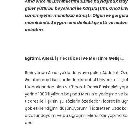
Ama önce ilk izlenimlerimi sizinle paylaşmak ist
güler yüzlü bir beyefendi ile karşılaştım. Onca 
samimiyetini muhafaza etmişti. Olgun ve görgülü
mümkündü. Saygım onu dinledikçe attı ve neden bu
anladım.
Eğitimi, Ailesi, İş Tecrübesi ve Mersin’e Gelişi…
1955 yılında Amasya’da dünyaya gelen Abdullah Özde
Galatasaray Lisesi ardından İstanbul Üniversitesi İş
tüccarlarından olan ve Ticaret Odası Başkanlığı yap
yerine 1980’li yılların başında Mersin’e yerleşme ve
ticaret ile ilişkisini şu sözlerle özetledi: “Ticaret 
çok etkilendiğimi düşünüyorum. Ticaretten uzak k
arzusundaydım ve bu uğraşımı Mersin’de yapma karar
dedi.