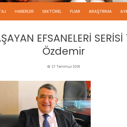
TAJ
HABERLER
SEKTÖREL
FUAR
ARAŞTIRMA
AY
ŞAYAN EFSANELERİ SERİSİ 
Özdemir
27 Temmuz 2016