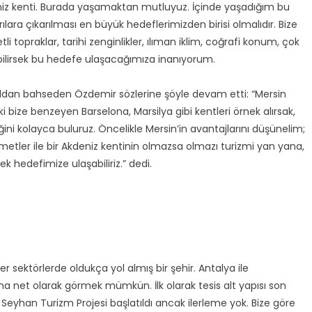
deniz kenti. Burada yaşamaktan mutluyuz. İçinde yaşadığım bu
ılara çıkarılması en büyük hedeflerimizden birisi olmalıdır. Bize
li topraklar, tarihi zenginlikler, ılıman iklim, coğrafi konum, çok
rebilirsek bu hedefe ulaşacağımıza inanıyorum.
 yoldan bahseden Özdemir sözlerine şöyle devam etti: “Mersin
i bize benzeyen Barselona, Marsilya gibi kentleri örnek alırsak,
ini kolayca buluruz. Öncelikle Mersin’in avantajlarını düşünelim;
izmetler ile bir Akdeniz kentinin olmazsa olmazı turizmi yan yana,
ek hedefimize ulaşabiliriz.” dedi.
r sektörlerde oldukça yol almış bir şehir. Antalya ile
aha net olarak görmek mümkün. İlk olarak tesis alt yapısı son
 Seyhan Turizm Projesi başlatıldı ancak ilerleme yok. Bize göre