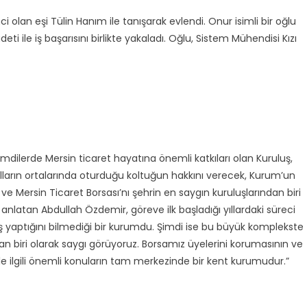
i olan eşi Tülin Hanım ile tanışarak evlendi. Onur isimli bir oğlu
eti ile iş başarısını birlikte yakaladı. Oğlu, Sistem Mühendisi Kızı
imdilerde Mersin ticaret hayatına önemli katkıları olan Kuruluş,
 yılların ortalarında oturduğu koltuğun hakkını verecek, Kurum’un
ve Mersin Ticaret Borsası’nı şehrin en saygın kuruluşlarından biri
 anlatan Abdullah Özdemir, göreve ilk başladığı yıllardaki süreci
iş yaptığını bilmediği bir kurumdu. Şimdi ise bu büyük komplekste
an biri olarak saygı görüyoruz. Borsamız üyelerini korumasının ve
le ilgili önemli konuların tam merkezinde bir kent kurumudur.”