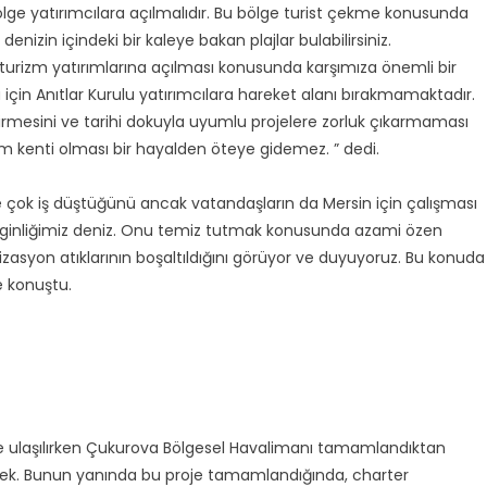
ölge yatırımcılara açılmalıdır. Bu bölge turist çekme konusunda
nizin içindeki bir kaleye bakan plajlar bulabilirsiniz.
n turizm yatırımlarına açılması konusunda karşımıza önemli bir
u için Anıtlar Kurulu yatırımcılara hareket alanı bırakmamaktadır.
ştirmesini ve tarihi dokuyla uyumlu projelere zorluk çıkarmaması
izm kenti olması bir hayalden öteye gidemez. ” dedi.
re çok iş düştüğünü ancak vatandaşların da Mersin için çalışması
enginliğimiz deniz. Onu temiz tutmak konusunda azami özen
asyon atıklarının boşaltıldığını görüyor ve duyuyoruz. Bu konuda
e konuştu.
e ulaşılırken Çukurova Bölgesel Havalimanı tamamlandıktan
ecek. Bunun yanında bu proje tamamlandığında, charter