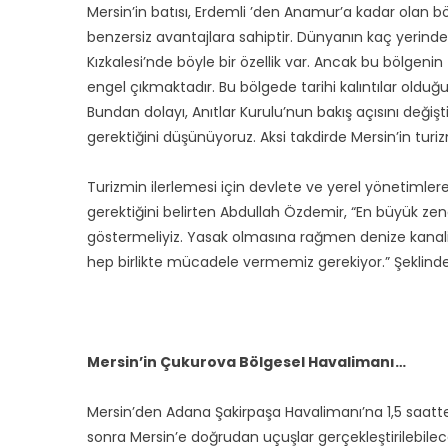
Mersin’in batısı, Erdemli ’den Anamur’a kadar olan b
benzersiz avantajlara sahiptir. Dünyanın kaç yerinde de
Kızkalesi’nde böyle bir özellik var. Ancak bu bölgeni
engel çıkmaktadır. Bu bölgede tarihi kalıntılar olduğ
Bundan dolayı, Anıtlar Kurulu’nun bakış açısını deği
gerektiğini düşünüyoruz. Aksi takdirde Mersin’in tur
Turizmin ilerlemesi için devlete ve yerel yönetimle
gerektiğini belirten Abdullah Özdemir, “En büyük z
göstermeliyiz. Yasak olmasına rağmen denize kanaliz
hep birlikte mücadele vermemiz gerekiyor.” Şeklind
Mersin’in Çukurova Bölgesel Havalimanı…
Mersin’den Adana Şakirpaşa Havalimanı’na 1,5 saatt
sonra Mersin’e doğrudan uçuşlar gerçekleştirilebil