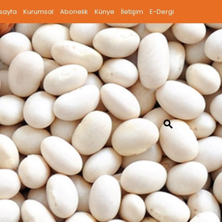
sayfa
Kurumsal
Abonelik
Künye
İletişim
E-Dergi