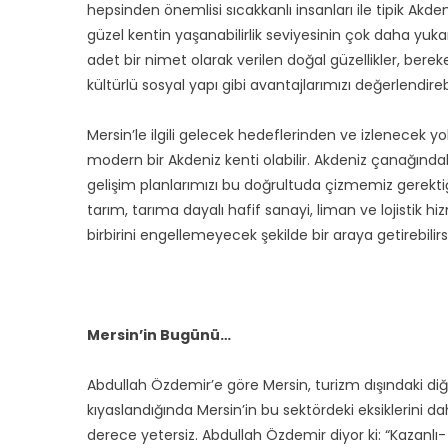
hepsinden önemlisi sıcakkanlı insanları ile tipik Ak
güzel kentin yaşanabilirlik seviyesinin çok daha yukar
adet bir nimet olarak verilen doğal güzellikler, bereket
kültürlü sosyal yapı gibi avantajlarımızı değerlendi
Mersin’le ilgili gelecek hedeflerinden ve izlenecek
modern bir Akdeniz kenti olabilir. Akdeniz çanağındak
gelişim planlarımızı bu doğrultuda çizmemiz gerektiğ
tarım, tarıma dayalı hafif sanayi, liman ve lojistik h
birbirini engellemeyecek şekilde bir araya getirebilirs
Mersin’in Bugünü…
Abdullah Özdemir’e göre Mersin, turizm dışındaki diğe
kıyaslandığında Mersin’in bu sektördeki eksiklerini d
derece yetersiz. Abdullah Özdemir diyor ki: “Kazanlı-