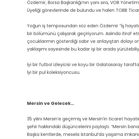
Özdemir, Borsa Başkanlığı’nın yanı sıra, VOB Yönetim K
Üyeliği görevlerinde de bulundu ve halen TOBB Ticare
Yoğun iş temposundan söz eden Özdemir “İş haya
bir bölümünü çalışarak geçiriyorum. Aslında itiraf e
çocuklarımın gösterdiği sabır ve anlayıştan dolayı
yaklaşımı sayesinde bu kadar işi bir arada yürütebili
İyi bir futbol izleyicisi ve koyu bir Galatasaray tara
İyi bir pul koleksiyoncusu.
Mersin ve Gelecek…
35 yılını Mersin’e geçirmiş ve Mersin’in ticaret hayat
şehir hakkındaki düşüncelerini paylaştı. “Mersin ban
Başka kentlerde, mesela İstanbul’da yaşama imkanım