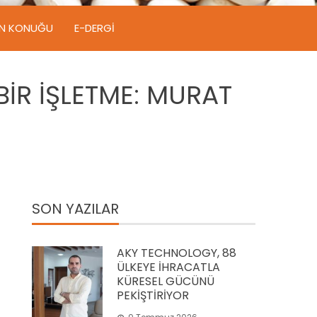
IN KONUĞU
E-DERGI
BİR İŞLETME: MURAT
SON YAZILAR
AKY TECHNOLOGY, 88
ÜLKEYE İHRACATLA
KÜRESEL GÜCÜNÜ
PEKİŞTİRİYOR