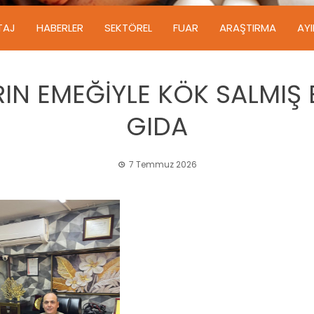
TAJ
HABERLER
SEKTÖREL
FUAR
ARAŞTIRMA
AY
ARIN EMEĞİYLE KÖK SALMIŞ 
GIDA
7 Temmuz 2026