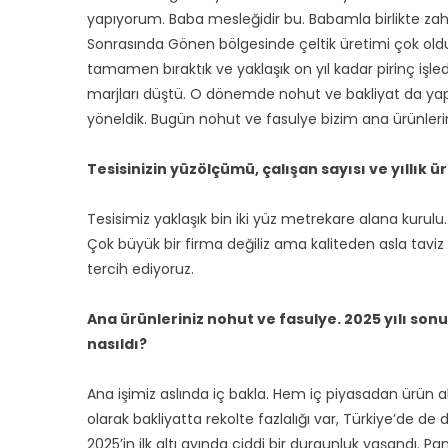
yapıyorum. Baba mesleğidir bu. Babamla birlikte zahir
Sonrasında Gönen bölgesinde çeltik üretimi çok olduğu 
tamamen bıraktık ve yaklaşık on yıl kadar pirinç işled
marjları düştü. O dönemde nohut ve bakliyat da ya
yöneldik. Bugün nohut ve fasulye bizim ana ürünleri
Tesisinizin yüzölçümü, çalışan sayısı ve yıllık üre
Tesisimiz yaklaşık bin iki yüz metrekare alana kurulu. B
Çok büyük bir firma değiliz ama kaliteden asla taviz 
tercih ediyoruz.
Ana ürünleriniz nohut ve fasulye. 2025 yılı son
nasıldı?
Ana işimiz aslında iç bakla. Hem iç piyasadan ürün 
olarak bakliyatta rekolte fazlalığı var, Türkiye’de d
2025’in ilk altı ayında ciddi bir durgunluk yaşandı