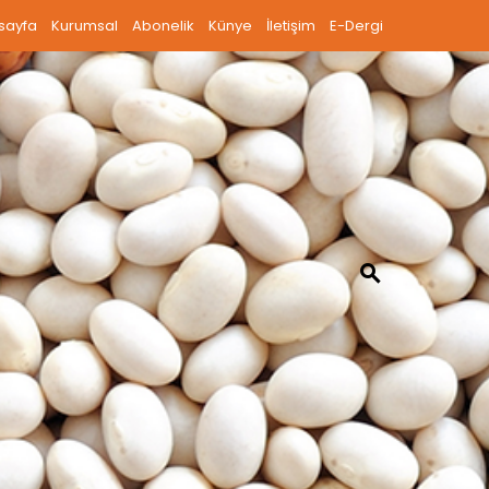
sayfa
Kurumsal
Abonelik
Künye
İletişim
E-Dergi