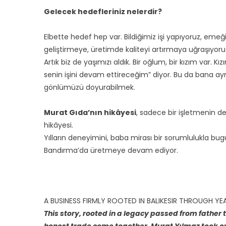
Gelecek hedefleriniz nelerdir?
Elbette hedef hep var. Bildiğimiz işi yapıyoruz, emeğim
geliştirmeye, üretimde kaliteyi artırmaya uğraşıyoru
Artık biz de yaşımızı aldık. Bir oğlum, bir kızım var. Kı
senin işini devam ettireceğim” diyor. Bu da bana ayrı
gönlümüzü doyurabilmek.
Murat Gıda’nın hikâyesi
, sadece bir işletmenin de
hikâyesi.
Yılların deneyimini, baba mirası bir sorumlulukla bu
Bandırma’da üretmeye devam ediyor.
A BUSINESS FIRMLY ROOTED IN BALIKESIR THROUGH Y
This story, rooted in a legacy passed from father 
honest trade come together. Murat Yılmaz took ove