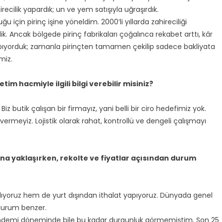
ecilik yapardık; un ve yem satışıyla uğraşırdık.
için pirinç işine yöneldim. 2000’li yıllarda zahireciliği
ik. Ancak bölgede pirinç fabrikaları çoğalınca rekabet arttı, kâr
pıyorduk; zamanla pirinçten tamamen çekilip sadece bakliyata
miz.
tim hacmiyle ilgili bilgi verebilir misiniz?
iz butik çalışan bir firmayız, yani belli bir ciro hedefimiz yok.
vermeyiz. Lojistik olarak rahat, kontrollü ve dengeli çalışmayı
una yaklaşırken, rekolte ve fiyatlar açısından durum
alıyoruz hem de yurt dışından ithalat yapıyoruz. Dünyada genel
e durum benzer.
. Pandemi döneminde bile bu kadar durgunluk görmemiştim. Son 25