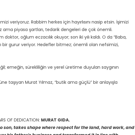
izi veriyoruz. Rabbim herkes için hayırlısını nasip etsin. İşimizi
z ama piyasa şartları, tedarik dengeleri de çok önemli.
zım doktor, oğlum eczacılık okuyor; son iki yılı kaldı. O da “Baba,
 bir gurur veriyor. Hedefler bitmez; önemli olan nefsimizi,
ğil; emeğin, sürekliliğin ve yerel üretime duyulan saygının
güne taşıyan Murat Yılmaz, “butik ama güçlü” bir anlayışla
EARS OF DEDICATION:
MURAT GIDA.
to son, takes shape where respect for the land, hard work, and
r his father’s business and transformed it in line with