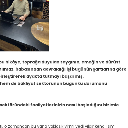
bu hikâye, toprağa duyulan saygının, emeğin ve dürüst
t Yılmaz, babasından devraldığı işi bugünün şartlarına göre
 birleştirerek ayakta tutmayı başarmış.
u hem de bakliyat sektörünün bugünkü durumunu
sektöründeki faaliyetlerinizin nasıl başladığını bizimle
 o zamandan bu yana yaklaşık yirmi yedi yıldır kendi işimi