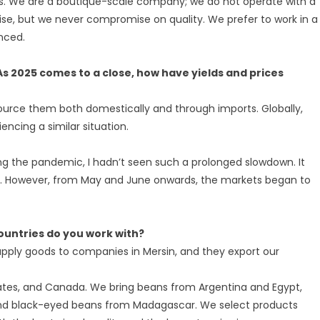
s. We are a boutique-scale company; we do not operate with a
rise, but we never compromise on quality. We prefer to work in a
anced.
s 2025 comes to a close, how have yields and prices
source them both domestically and through imports. Globally,
encing a similar situation.
ing the pandemic, I hadn’t seen such a prolonged slowdown. It
ars. However, from May and June onwards, the markets began to
untries do you work with?
supply goods to companies in Mersin, and they export our
tates, and Canada. We bring beans from Argentina and Egypt,
 and black-eyed beans from Madagascar. We select products