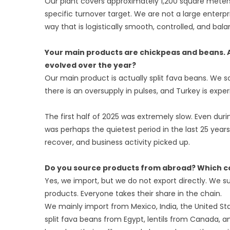
Our plant covers approximately 1,200 square meter
specific turnover target. We are not a large enterp
way that is logistically smooth, controlled, and bal
Your main products are chickpeas and beans. A
evolved over the year?
Our main product is actually split fava beans. We 
there is an oversupply in pulses, and Turkey is experi
The first half of 2025 was extremely slow. Even dur
was perhaps the quietest period in the last 25 ye
recover, and business activity picked up.
Do you source products from abroad? Which co
Yes, we import, but we do not export directly. We 
products. Everyone takes their share in the chain.
We mainly import from Mexico, India, the United S
split fava beans from Egypt, lentils from Canada,