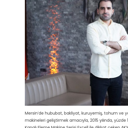
Mersin’de hububat, bakliyat, kuruyemiş, tohum ve
makineleri geliştirmek amacıyla, 2015 yılında, yüzde 1
Kapalı Eleme Makine Serisi Excell ile dikkat çeken