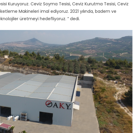
sisi Kuruyoruz. Ceviz Soyma Tesisi, Ceviz Kurutma Tesisi, Ceviz
ketleme Makineleri imal ediyoruz. 2021 yılında, badem ve
knolojiler üretmeyi hedefliyoruz. ” dedi.