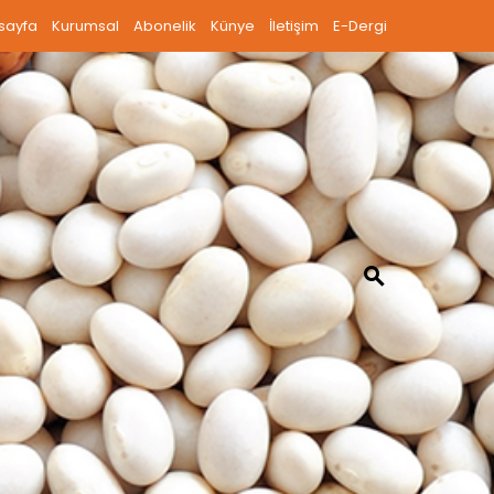
sayfa
Kurumsal
Abonelik
Künye
İletişim
E-Dergi