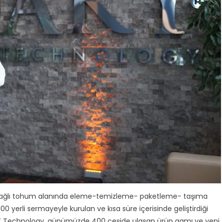
 yağlı tohum alanında eleme-temizleme- paketleme- taşıma
00 yerli sermayeyle kurulan ve kısa süre içerisinde geliştirdiği
 AKY Technology, günümüzde 400 çeşide ulaşan ürün gamı ve yeni