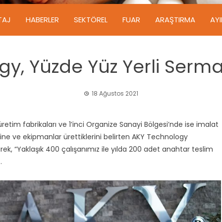
TAJ
HABERLER
SEKTÖREL
FUAR
ARAŞTIRMA
AY
y, Yüzde Yüz Yerli Serma
18 Ağustos 2021
etim fabrikaları ve 1’inci Organize Sanayi Bölgesi’nde ise imalat
ne ve ekipmanlar ürettiklerini belirten AKY Technology
ek, “Yaklaşık 400 çalışanımız ile yılda 200 adet anahtar teslim
.