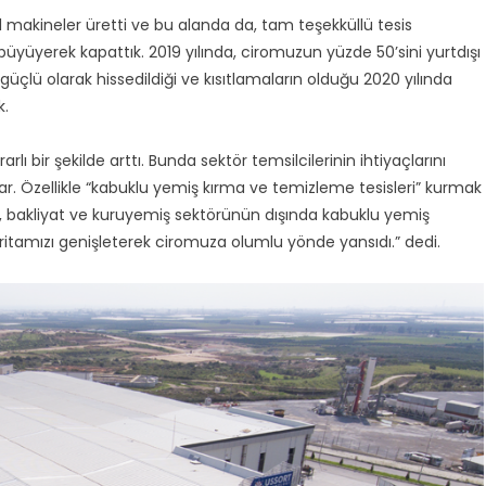
 makineler üretti ve bu alanda da, tam teşekküllü tesis
büyüyerek kapattık. 2019 yılında, ciromuzun yüzde 50’sini yurtdışı
güçlü olarak hissedildiği ve kısıtlamaların olduğu 2020 yılında
k.
rlı bir şekilde arttı. Bunda sektör temsilcilerinin ihtiyaçlarını
 var. Özellikle “kabuklu yemiş kırma ve temizleme tesisleri” kurmak
, bakliyat ve kuruyemiş sektörünün dışında kabuklu yemiş
ritamızı genişleterek ciromuza olumlu yönde yansıdı.” dedi.