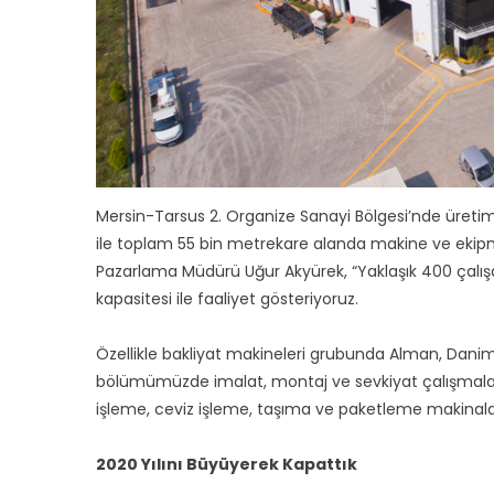
Mersin-Tarsus 2. Organize Sanayi Bölgesi’nde üretim f
ile toplam 55 bin metrekare alanda makine ve ekipma
Pazarlama Müdürü Uğur Akyürek, “Yaklaşık 400 çalışa
kapasitesi ile faaliyet gösteriyoruz.
Özellikle bakliyat makineleri grubunda Alman, Danima
bölümümüzde imalat, montaj ve sevkiyat çalışmaları
işleme, ceviz işleme, taşıma ve paketleme makinaları 
2020 Yılını Büyüyerek Kapattık