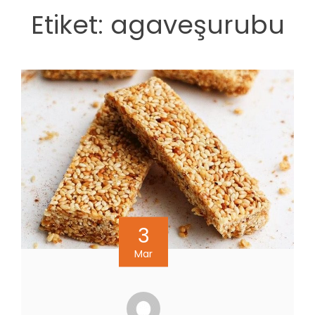
Etiket:
agaveşurubu
3
Mar