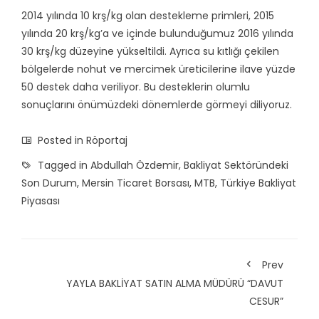
2014 yılında 10 krş/kg olan destekleme primleri, 2015
yılında 20 krş/kg’a ve içinde bulunduğumuz 2016 yılında
30 krş/kg düzeyine yükseltildi. Ayrıca su kıtlığı çekilen
bölgelerde nohut ve mercimek üreticilerine ilave yüzde
50 destek daha veriliyor. Bu desteklerin olumlu
sonuçlarını önümüzdeki dönemlerde görmeyi diliyoruz.
Posted in
Röportaj
Tagged in
Abdullah Özdemir
,
Bakliyat Sektöründeki
Son Durum
,
Mersin Ticaret Borsası
,
MTB
,
Türkiye Bakliyat
Piyasası
Prev
YAYLA BAKLİYAT SATIN ALMA MÜDÜRÜ “DAVUT
CESUR”