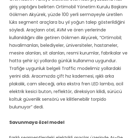
giriş yaptığını belirten Ortimobil Yönetim Kurulu Başkanı
Gökmen Akyürek, yüzde 100 yerli sermayeyle üretilen
lüks segment araçlara bu yıl yoğun talep gösterildiğini
söyledi. Araçların otel, AVM ve ören yerlerinde
kullanıldığını dile getiren Gökmen Akyürek, “Ortimobil;
havalimanları, belediyeler, üniversiteler, hastaneler,
mesire alanları, sit alanları, resmi kurumlar, fabrikalar ve
hatta şehir içi yollarda günlük kullanıma uygundur.
Trafiğe uygunluk belgeli Traffic modelimiz yollardaki
yerini aldı. Aracımızda çift hız kademesi, ışıklı arka
plakalık, cam sileceği, arka ekstra fren LED lamba, acil
elektrik kesici buton, reflektör, direksiyon kilidi, sürücü
koltuk güvenlik sensörü ve kilitlenebilir torpido
bulunuyor” dedi.
Savunmaya özel model
Farklı segmentlerdeki elektrikli araçlar üzerinde Ar-Ge