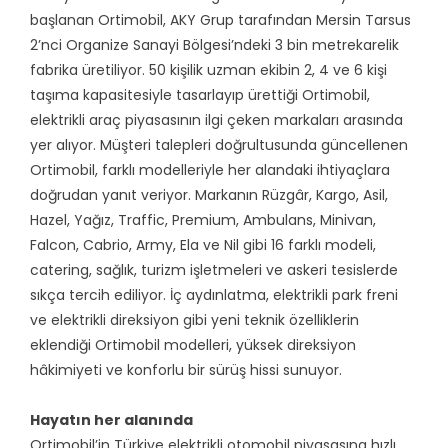
başlanan Ortimobil, AKY Grup tarafından Mersin Tarsus
2’nci Organize Sanayi Bölgesi’ndeki 3 bin metrekarelik
fabrika üretiliyor. 50 kişilik uzman ekibin 2, 4 ve 6 kişi
taşıma kapasitesiyle tasarlayıp ürettiği Ortimobil,
elektrikli araç piyasasının ilgi çeken markaları arasında
yer alıyor. Müşteri talepleri doğrultusunda güncellenen
Ortimobil, farklı modelleriyle her alandaki ihtiyaçlara
doğrudan yanıt veriyor. Markanın Rüzgâr, Kargo, Asil,
Hazel, Yağız, Traffic, Premium, Ambulans, Minivan,
Falcon, Cabrio, Army, Ela ve Nil gibi 16 farklı modeli,
catering, sağlık, turizm işletmeleri ve askeri tesislerde
sıkça tercih ediliyor. İç aydınlatma, elektrikli park freni
ve elektrikli direksiyon gibi yeni teknik özelliklerin
eklendiği Ortimobil modelleri, yüksek direksiyon
hâkimiyeti ve konforlu bir sürüş hissi sunuyor.
Hayatın her alanında
Ortimobil’in Türkiye elektrikli otomobil piyasasına hızlı