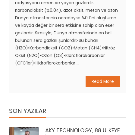
radyasyonu emen ve yayan gazlardır.
Karbondioksit (%0,04), azot oksit, metan ve ozon
Dünya atmosferinin neredeyse %0,1’ini oluşturan
ve kayda değer bir sera etkisine sahip olan eser
gazlardır. Sırasıyla, Dünya atmosferinde en bol
bulunan sera gazları şunlardır:•Su buharı
(H2O)•Karbondioksit (CO2)•Metan (CH4)•Nitröz
Oksit (N2O)•Ozon (O3)•Kloroflorokarbonlar
(CFC’ler)•Hidroflorokarbonlar ...
Read More
SON YAZILAR
AKY TECHNOLOGY, 88 ÜLKEYE