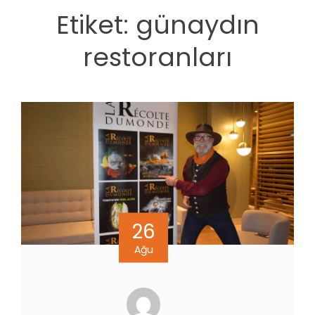
Etiket:
günaydın
restoranları
26
Ağu