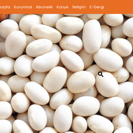
sayfa
Kurumsal
Abonelik
Künye
İletişim
E-Dergi