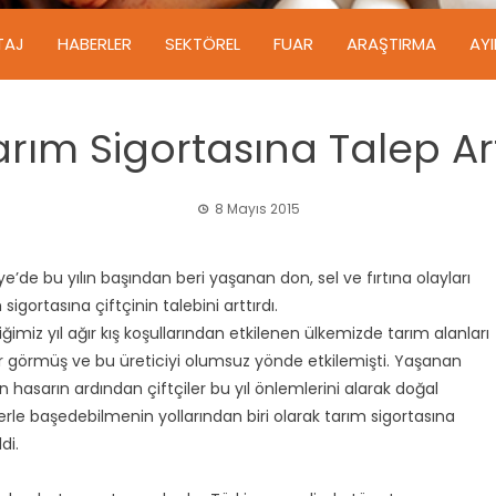
TAJ
HABERLER
SEKTÖREL
FUAR
ARAŞTIRMA
AY
arım Sigortasına Talep Art
8 Mayıs 2015
ye’de bu yılın ba
ş
ından beri ya
ş
anan don, sel ve fırtına olayları
 sigortasına
ç
ift
ç
inin talebini arttırdı.
iğimiz yıl ağır kı
ş
ko
ş
ullarından etkilenen ülkemizde tarım alanları
r görmü
ş
ve bu üreticiyi olumsuz yönde etkilemi
ş
ti. Ya
ş
anan
n hasarın ardından
ç
ift
ç
iler bu yıl önlemlerini alarak doğal
erle ba
ş
edebilmenin yollarından biri olarak tarım sigortasına
di.