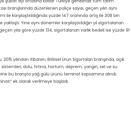
ılı
ş
ubat ayı ortasına kadar Türkiye genelinde tüm tarım
tası bran
ş
larında düzenlenen poli
ç
e sayısı, ge
ç
en yılın aynı
i ile kar
ş
ıla
ş
tırıldığında yüzde 147 oranında artı
ş
ile 308 bin
e yakla
ş
tı. Yine aynı dönemler kar
ş
ıla
ş
tırıldığın yıl sigortalanan
 ge
ç
en yıla göre yüzde 134, sigortalanan varlık bedeli ise yüzde 91
015 yılından itibaren, Bitkisel Ürün Sigortaları bran
ş
ında, a
ç
ık
ü sistemleri, dolu, fırtına, hortum, deprem, yangın, sel ve su
yine bu bran
ş
ta yağ gülü ürünü teminat kapsamına alındı;
inatı” ek olarak verilmeye ba
ş
ladı.