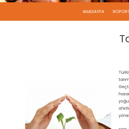
ANASAYFA
RÖPOR
T
Türki
tarım
Ge
ç
t
hasa
yoğu
afetl
yönel