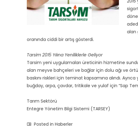
2015 y
sigor
dönem
aded
alan
oranında ciddi bir artı
ş
gösterdi.
Tarsim 2015 Yılına Yeniliklerle Geliyor
Tarsim yeni uygulamaları üreticinin hizmetine sundu. 2
alan meyve bah
ç
eleri ve bağlar i
ç
in dolu ağı ve ört
baskını riskleri i
ç
in teminat kapsamına alındı. Ayrıca 
buğday, arpa,
ç
avdar, tritikale ve yulaf i
ç
in “Sap Tem
Tarım Sektörü
Entegre Yönetim Bilgi Sistemi (TARSEY)
Posted in
Haberler