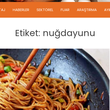
TAJ
HABERLER
SEKTÖREL
FUAR
ARAŞTIRMA
AY
Etiket:
nuğdayunu