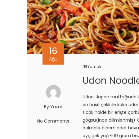
16
Ağu
Yemek
Udon Noodl
Udon, Japon mutfağında ka
en basit şekli ile kake udo
By Yazar
sıcak halde bir erişte çorb
göğsü(ince dilimlenmiş) 
No Comments
dolmalık biber•1 adet havu
ayçiçek yağı•100 gram bez