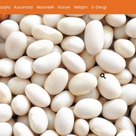
sayfa
Kurumsal
Abonelik
Künye
İletişim
E-Dergi