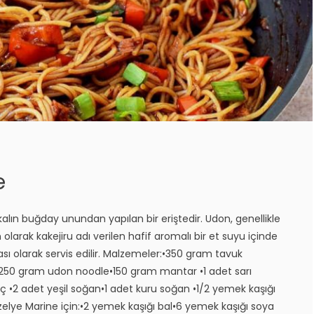
e
lın buğday unundan yapılan bir eriştedir. Udon, genellikle
n olarak kakejiru adı verilen hafif aromalı bir et suyu içinde
ası olarak servis edilir. Malzemeler:•350 gram tavuk
•250 gram udon noodle•150 gram mantar •1 adet sarı
ç •2 adet yeşil soğan•1 adet kuru soğan •1/2 yemek kaşığı
elye Marine için:•2 yemek kaşığı bal•6 yemek kaşığı soya