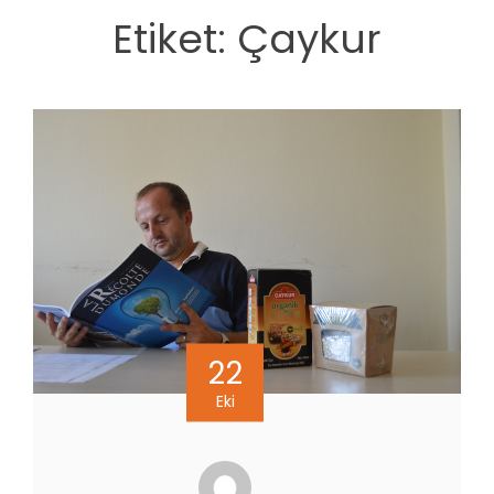
Etiket:
Çaykur
22
Eki