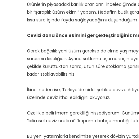
Ürünlerin piyasadaki karlılık oranlarını incelediğim
bir “şaraplık üzüm ekimi” yaptım. Hedefim butik şara
kısa süre içinde fayda sağlayacağımı düşündüğüm “cev
Cevizi daha önce ekimini gerçekleştirdiğiniz me
Gerek bağcılık yani üzüm gerekse de elma yaş meyv
süresinin kısalığıdır. Ayrıca saklama aşaması için ay
şekilde kuruttuktan sonra, uzun süre stoklama şansı
kadar stoklayabilirsiniz.
İkinci neden ise; Türkiye’de ciddi şekilde cevize iht
üzerinde ceviz ithal edildiğini okuyoruz.
Özellikle belirtmem gerekliliği hissediyorum: Günümü
“bilimsel ceviz üretimi” “kapama bahçe mantığı ile kur
Bu yeni yatırımlarla kendimize yeterek dövizin yur