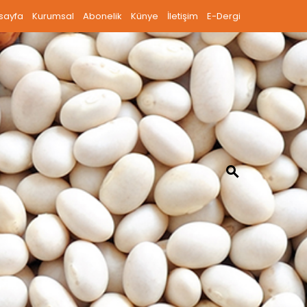
sayfa
Kurumsal
Abonelik
Künye
İletişim
E-Dergi