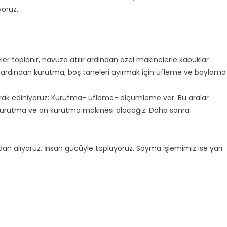
yoruz.
er toplanır, havuza atılır ardından özel makinelerle kabuklar
 ardından kurutma; boş taneleri ayırmak için üfleme ve boylama
yarak ediniyoruz: Kurutma- üfleme- ölçümleme var. Bu aralar
i kurutma ve ön kurutma makinesi alacağız. Daha sonra
dan alıyoruz. İnsan gücüyle topluyoruz. Soyma işlemimiz ise yarı