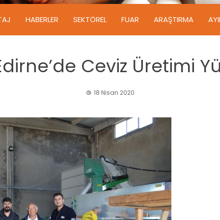
TAJ
HABERLER
SEKTÖREL
FUAR
ARAŞTIRMA
AY
Edirne’de Ceviz Üretimi Yü
18 Nisan 2020