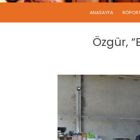
ANASAYFA
RÖPOR
Özgür, “