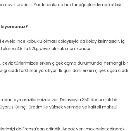
a ceviz üreticisi Yurda binlerce hektar ağaçlandırma katkısı
ekiyorsunuz?
evvela ince kabuklu olması dolayısıyla da kolay kırılmasıdır. İçi
n ortalama 48 ila 52kg ceviz almak mümkündür.
iz, ceviz türlerimizde erken çiçek açma durumunda; herhangi bir
ığı ciddi farklılıklar yaratıyor. 15 gün dahi erken çiçek açsa ciddi
radan ayrı arazilerimizde var. Dolayısıyla 350 dönümlük bir
ruz. Bilinçli üretim ile yüksek verimde ve kaliteli mahsul
lerimizi de Fransa’dan edindik. Ancak yeni makineler edinerek