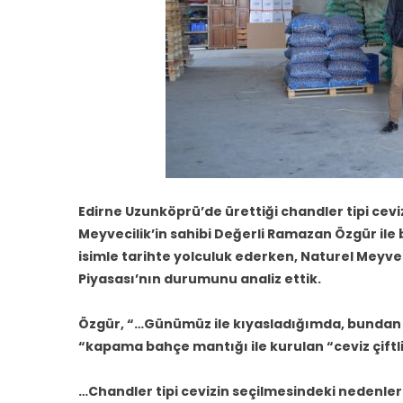
Edirne Uzunköprü’de ürettiği chandler tipi cevi
Meyvecilik’in sahibi Değerli Ramazan Özgür ile b
isimle tarihte yolculuk ederken, Naturel Meyvec
Piyasası’nın durumunu analiz ettik.
Özgür, “…Günümüz ile kıyasladığımda, bundan 15
“kapama bahçe mantığı ile kurulan “ceviz çiftli
…Chandler tipi cevizin seçilmesindeki nedenler