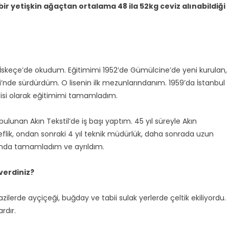
bir yetişkin ağaçtan ortalama 48 ila 52kg ceviz alınabildiği
 İskeçe’de okudum. Eğitimimi 1952’de Gümülcine’de yeni kurulan,
i’nde sürdürdüm. O lisenin ilk mezunlarındanım. 1959’da İstanbul
disi olarak eğitimimi tamamladım.
lunan Akın Tekstil’de iş başı yaptım. 45 yıl süreyle Akın
l şeflik, ondan sonraki 4 yıl teknik müdürlük, daha sonrada uzun
ılında tamamladım ve ayrıldım.
verdiniz?
azilerde ayçiçeği, buğday ve tabii sulak yerlerde çeltik ekiliyordu.
rdır.