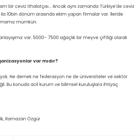
zam bir ceviz ithalatçısı… Ancak aynı zamanda Türkiye’de ceviz
 ila 10bin dönüm arasında ekim yapan firmalar var. İleride
 olmamız mümkün.
e anlayışımız var. 5000- 7500 ağaçlık bir meyve çiftliği olarak
rganizasyonlar var mıdır?
 yok. Ne dernek ne federasyon ne de üniversiteler ve sektör
eğil. Bu konuda acil kurum ve bilimsel kuruluşlara ihtiyaç
ik
,
Ramazan Özgür