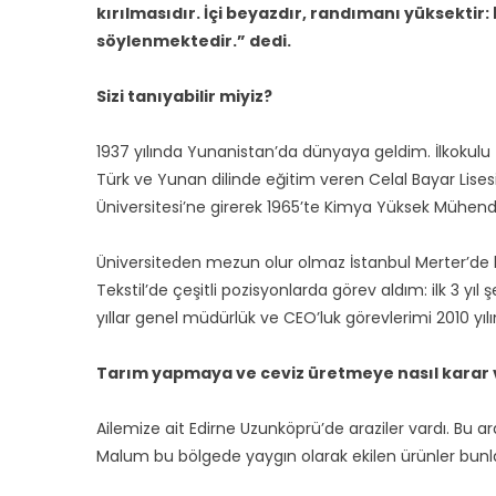
kırılmasıdır. İçi beyazdır, randımanı yüksektir: 
söylenmektedir.” dedi.
Sizi tanıyabilir miyiz?
1937 yılında Yunanistan’da dünyaya geldim. İlkokulu
Türk ve Yunan dilinde eğitim veren Celal Bayar Lises
Üniversitesi’ne girerek 1965’te Kimya Yüksek Mühen
Üniversiteden mezun olur olmaz İstanbul Merter’de bu
Tekstil’de çeşitli pozisyonlarda görev aldım: ilk 3 yı
yıllar genel müdürlük ve CEO’luk görevlerimi 2010 y
Tarım yapmaya ve ceviz üretmeye nasıl karar 
Ailemize ait Edirne Uzunköprü’de araziler vardı. Bu ar
Malum bu bölgede yaygın olarak ekilen ürünler bunla