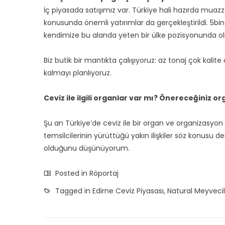
İç piyasada satışımız var. Türkiye hali hazırda muaz
konusunda önemli yatırımlar da gerçekleştirildi. 5bin
kendimize bu alanda yeten bir ülke pozisyonunda
Biz butik bir mantıkta çalışıyoruz: az tonaj çok kalit
kalmayı planlıyoruz.
Ceviz ile ilgili organlar var mı? Önereceğiniz o
Şu an Türkiye’de ceviz ile bir organ ve organizasyon
temsilcilerinin yürüttüğü yakın ilişkiler söz konusu d
olduğunu düşünüyorum.
Posted in
Röportaj
Tagged in
Edirne Ceviz Piyasası
,
Natural Meyvecil