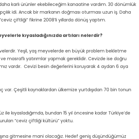
de daha karlı ürünler ekebileceğim kanaatine vardım. 30 dönümlük
pçılık idi. Ancak bir markanın doğması oturması uzun iş. Daha
iz çiftliği” fikrine 2008’li yıllarda dönüş yaptım.
yvelerle kıyasladığınızda artıları nelerdir?
elerdir. Yeşil, yaş meyvelerde en büyük problem bekletme
rı ve masraflı yatırımlar yapmak gereklidir. Cevizde ise doğru
mız vardır. Cevizi besin değerlerini koruyarak 4 aydan 6 aya
iyaç var. Çeşitli kaynaklardan ülkemize yurtdışıdan 70 bin tonun
z ile kıyasladığımda, bundan 15 yıl öncesine kadar Türkiye’de
ulan “ceviz çiftliği kültürü” yoktu.
tdışına gitmesine mani olacağız. Hedef geniş düşündüğümüz