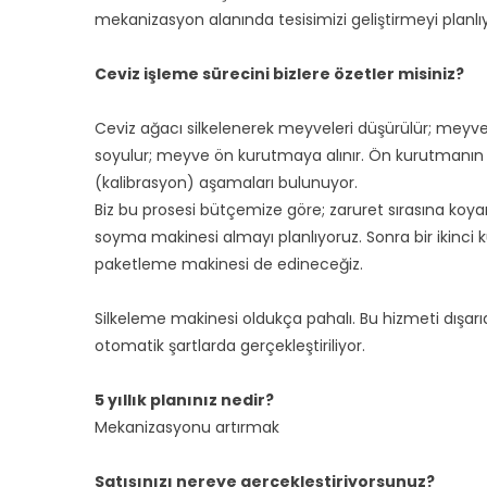
mekanizasyon alanında tesisimizi geliştirmeyi planlı
Ceviz işleme sürecini bizlere özetler misiniz?
Ceviz ağacı silkelenerek meyveleri düşürülür; meyvel
soyulur; meyve ön kurutmaya alınır. Ön kurutmanın
(kalibrasyon) aşamaları bulunuyor.
Biz bu prosesi bütçemize göre; zaruret sırasına ko
soyma makinesi almayı planlıyoruz. Sonra bir ikinc
paketleme makinesi de edineceğiz.
Silkeleme makinesi oldukça pahalı. Bu hizmeti dışarı
otomatik şartlarda gerçekleştiriliyor.
5 yıllık planınız nedir?
Mekanizasyonu artırmak
Satışınızı nereye gerçekleştiriyorsunuz?