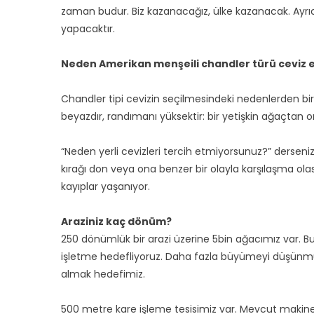
zaman budur. Biz kazanacağız, ülke kazanacak. Ayrıc
yapacaktır.
Neden Amerikan menşeili chandler türü ceviz 
Chandler tipi cevizin seçilmesindeki nedenlerden biri 
beyazdır, randımanı yüksektir: bir yetişkin ağaçta
“Neden yerli cevizleri tercih etmiyorsunuz?” dersen
kırağı don veya ona benzer bir olayla karşılaşma olasıl
kayıplar yaşanıyor.
Araziniz kaç dönüm?
250 dönümlük bir arazi üzerine 5bin ağacımız var. Bu
işletme hedefliyoruz. Daha fazla büyümeyi düşünmüyo
almak hedefimiz.
500 metre kare işleme tesisimiz var. Mevcut makine