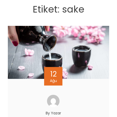
Etiket:
sake
12
Ağu
By Yazar