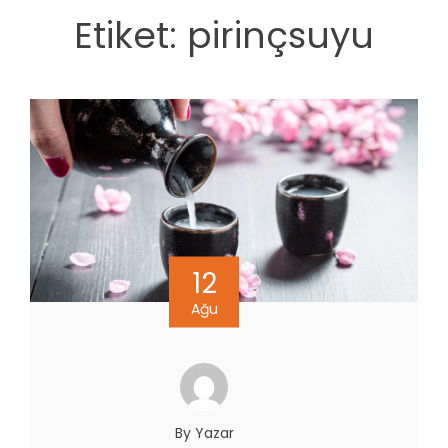
Etiket:
pirinçsuyu
12
Ağu
By Yazar