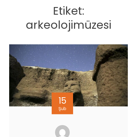
Etiket:
arkeolojimüzesi
15
Şub